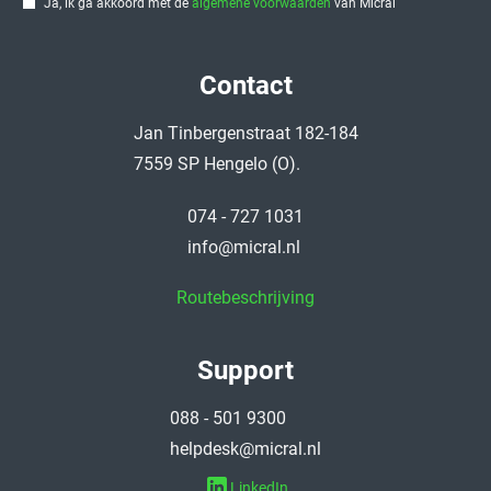
Ja, ik ga akkoord met de
algemene voorwaarden
van Micral
Contact
Jan Tinbergenstraat 182-184
7559 SP Hengelo (O).
074 - 727 1031
info@micral.nl
Routebeschrijving
Support
088 - 501 9300
helpdesk@micral.nl
LinkedIn