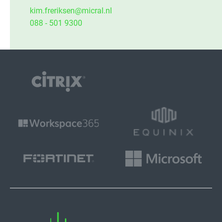
kim.freriksen@micral.nl
088 - 501 9300