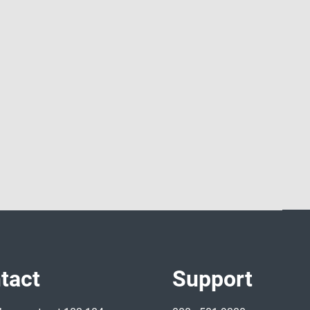
tact
Support