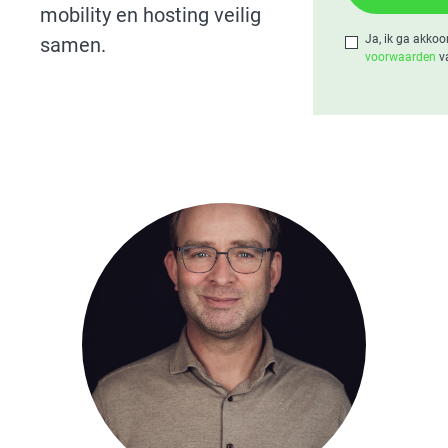
mobility en hosting veilig
Ja, ik ga akko
samen.
voorwaarden
va