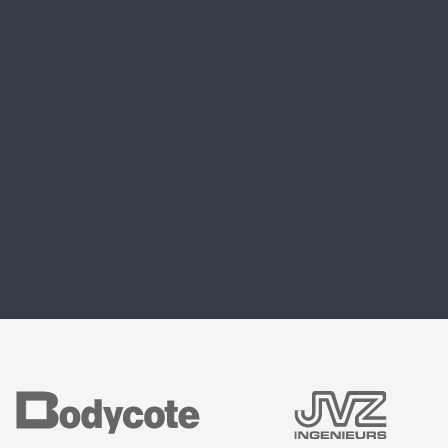
Bedrijven die kunnen flexen met hun IT. Niet
om op te scheppen, maar om je te inspireren.
Kijk hoe soepel en krachtig ze zich in de
markt bewegen.